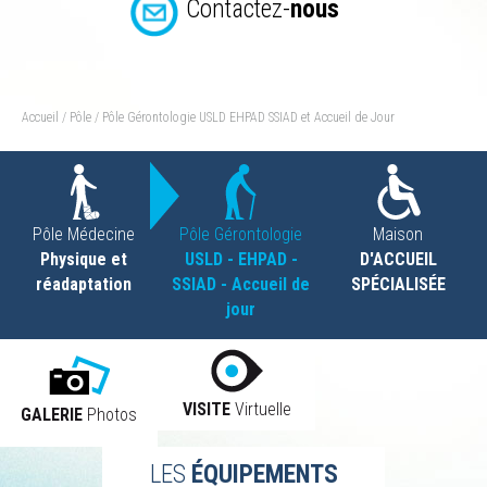
Contactez-
nous
VOUS
Accueil
/
Pôle
/
Pôle Gérontologie USLD EHPAD SSIAD et Accueil de Jour
ÊTES
ICI
Pôle Médecine
Pôle Gérontologie
Maison
Physique et
USLD - EHPAD -
D'ACCUEIL
réadaptation
SSIAD - Accueil de
SPÉCIALISÉE
jour
VISITE
Virtuelle
GALERIE
Photos
LES
ÉQUIPEMENTS