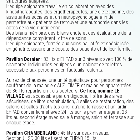
structures adaptées.
L’équipe soignante travaille en collaboration avec des
kinésithérapeutes, des ergothérapeutes, une diététicienne, des
assistantes sociales et un neuropsychologue afin de
permettre aux patients de retrouver une autonomie dans les
actes de la vie quotidienne.
Des bilans mémoire, des bilans chute et des évaluations de la
dépendance complètent l’offre de soins.
L’équipe soignante, formée aux soins palliatifs et spécialisée
en gériatrie, assure une écoute des patients et de leur famille.
Pavillon Dornier
: 83 lits d’EHPAD sur 3 niveaux avec 100 % de
chambres individuelles équipées d’un cabinet de toilettes
accessible aux personnes en fauteuils roulants.
Au rez de chaussée, une unité spécifique pour personnes
souffrant de la maladie d’ALZHEIMER et maladies apparentées
de 36 lits répartis en trois secteurs.
Ce lieu, nommé LE
VILLAGE
est accessible par un digicode, il offre des aires
sécurisées, de libre déambulation, 3 salles de restauration, des
salons et salles d’activités ainsi qu’une terrasse et un jardin.
EHPAD conventionnel avec 24 lits sur le premier étage et 23
lits au second étage avec salle à manger, salon et terrasse sur
chaque étage.
Pavillon CHAMBERLAND :
45 lits sur deux niveaux.
Section ULSD 30 lits et section EHPAD 15 lits.