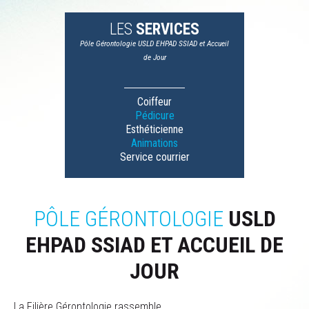
LES
SERVICES
Pôle Gérontologie USLD EHPAD SSIAD et Accueil
de Jour
Coiffeur
Pédicure
Esthéticienne
Animations
Service courrier
PÔLE GÉRONTOLOGIE
USLD
EHPAD SSIAD ET ACCUEIL DE
JOUR
La Filière Gérontologie rassemble