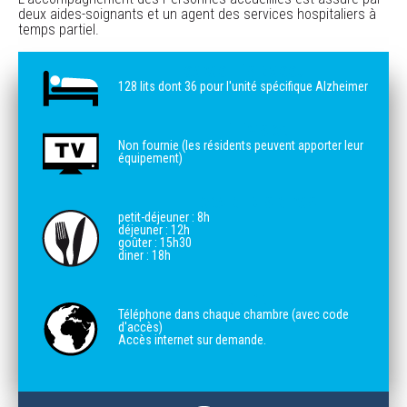
deux aides-soignants et un agent des services hospitaliers à
temps partiel.
CAPACITÉS D'ACCUEIL
128 lits dont 36 pour l'unité spécifique Alzheimer
TÉLÉVISION
Non fournie (les résidents peuvent apporter leur
équipement)
HORAIRE DES REPAS
petit-déjeuner : 8h
déjeuner : 12h
goûter : 15h30
diner : 18h
INTERNET
Téléphone dans chaque chambre (avec code
d'accès)
Accès internet sur demande.