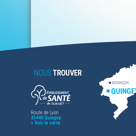
NOUS
TROUVER
Route de Lyon
25440 Quingey
>
Voir la carte